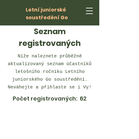
Letní juniorské
soustředění Go
Seznam
registrovaných
Níže naleznete průběžně
aktualizovaný seznam účastníků
letošního ročníku Letního
juniorského Go soustředění.
Neváhejte a přihlaste se i Vy!
Počet registrovaných: 62