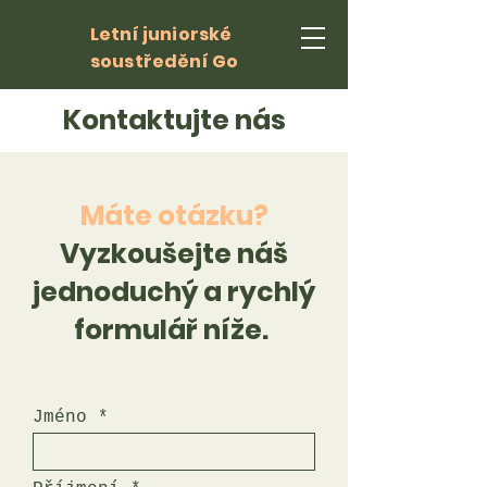
Letní juniorské
soustředění Go
Kontaktujte nás
Máte otázku?
Vyzkoušejte náš
jednoduchý a rychlý
formulář níže.
Jméno