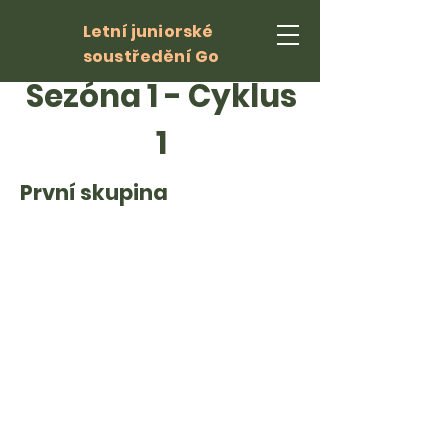
Letní juniorské
soustředění Go
Sezóna 1 - Cyklus
1
První skupina