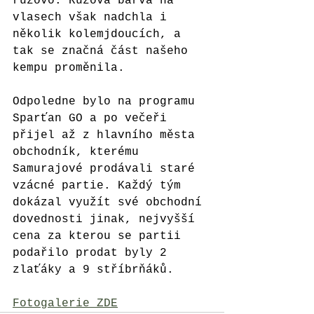
růžovo. Růžová barva na 
vlasech však nadchla i 
několik kolemjdoucích, a 
tak se značná část našeho 
kempu proměnila.
Odpoledne bylo na programu 
Sparťan GO a po večeři 
přijel až z hlavního města 
obchodník, kterému 
Samurajové prodávali staré 
vzácné partie. Každý tým 
dokázal využít své obchodní 
dovednosti jinak, nejvyšší 
cena za kterou se partii 
podařilo prodat byly 2 
zlaťáky a 9 stříbrňáků.
Fotogalerie ZDE