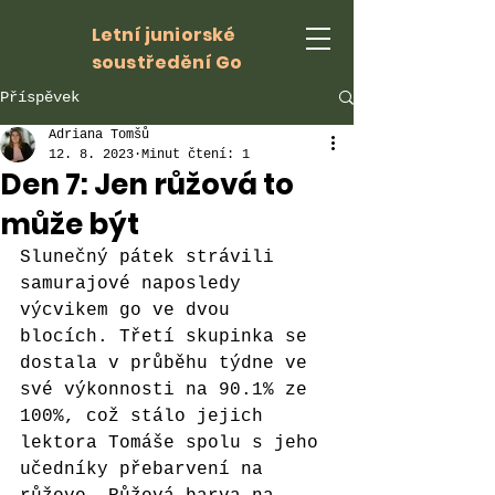
Letní juniorské
soustředění Go
Příspěvek
Adriana Tomšů
12. 8. 2023
Minut čtení: 1
Den 7: Jen růžová to
může být
Slunečný pátek strávili 
samurajové naposledy 
výcvikem go ve dvou 
blocích. Třetí skupinka se 
dostala v průběhu týdne ve 
své výkonnosti na 90.1% ze 
100%, což stálo jejich 
lektora Tomáše spolu s jeho 
učedníky přebarvení na 